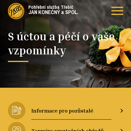
Pohřební služba Třebíč
JAN KONEČNÝ a SPOL.
S úctou a péčí o vaše
vzpomínky
Informace pro pozůstalé
Termíny smutečních obřadů