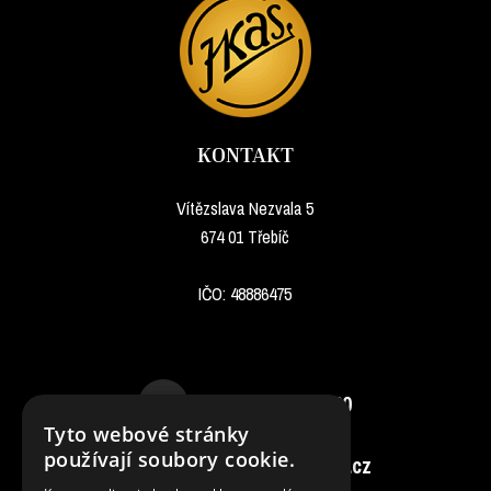
KONTAKT
Vítězslava Nezvala 5
674 01 Třebíč
IČO: 48886475
+420 568 844 220
Tyto webové stránky
používají soubory cookie.
jan.konecny@jkas.cz