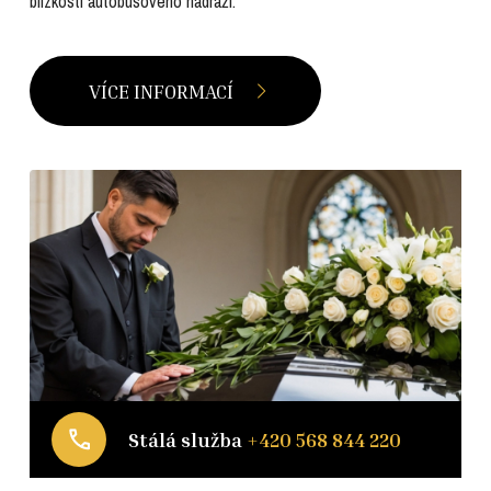
blízkosti autobusového nádraží.
VÍCE INFORMACÍ
Stálá služba
+420 568 844 220